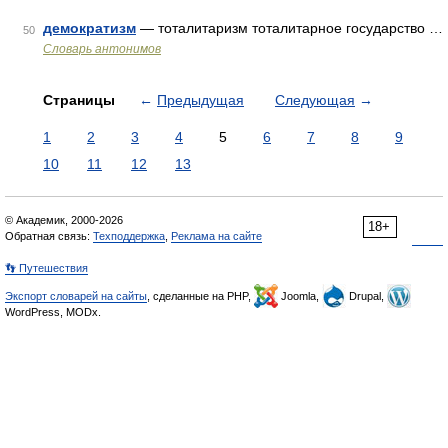
демократизм
— тоталитаризм тоталитарное государство …
50
Словарь антонимов
Страницы
←
Предыдущая
Следующая
→
1
2
3
4
5
6
7
8
9
10
11
12
13
© Академик, 2000-2026
18+
Обратная связь:
Техподдержка
,
Реклама на сайте
👣 Путешествия
Экспорт словарей на сайты
, сделанные на PHP,
Joomla,
Drupal,
WordPress, MODx.