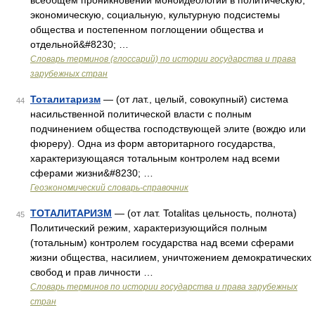
всеобщем проникновении моноидеологии в политическую,
экономическую, социальную, культурную подсистемы
общества и постепенном поглощении общества и
отдельной&#8230; …
Словарь терминов (глоссарий) по истории государства и права
зарубежных стран
Тоталитаризм
— (от лат., целый, совокупный) система
44
насильственной политической власти с полным
подчинением общества господствующей элите (вождю или
фюреру). Одна из форм авторитарного государства,
характеризующаяся тотальным контролем над всеми
сферами жизни&#8230; …
Геоэкономический словарь-справочник
ТОТАЛИТАРИЗМ
— (от лат. Totalitas цельность, полнота)
45
Политический режим, характеризующийся полным
(тотальным) контролем государства над всеми сферами
жизни общества, насилием, уничтожением демократических
свобод и прав личности …
Словарь терминов по истории государства и права зарубежных
стран