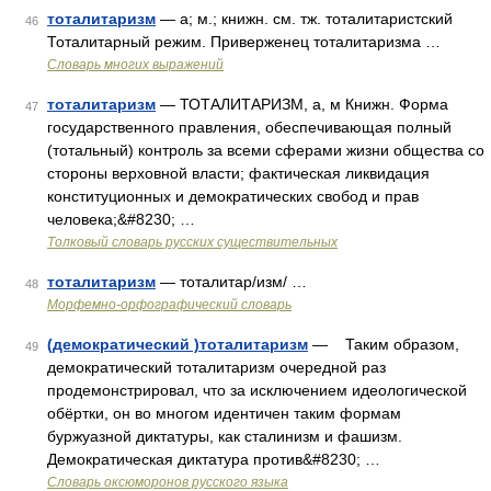
тоталитаризм
— а; м.; книжн. см. тж. тоталитаристский
46
Тоталитарный режим. Приверженец тоталитаризма …
Словарь многих выражений
тоталитаризм
— ТОТАЛИТАРИЗМ, а, м Книжн. Форма
47
государственного правления, обеспечивающая полный
(тотальный) контроль за всеми сферами жизни общества со
стороны верховной власти; фактическая ликвидация
конституционных и демократических свобод и прав
человека;&#8230; …
Толковый словарь русских существительных
тоталитаризм
— тоталитар/изм/ …
48
Морфемно-орфографический словарь
(демократический )тоталитаризм
— Таким образом,
49
демократический тоталитаризм очередной раз
продемонстрировал, что за исключением идеологической
обёртки, он во многом идентичен таким формам
буржуазной диктатуры, как сталинизм и фашизм.
Демократическая диктатура против&#8230; …
Словарь оксюморонов русского языка